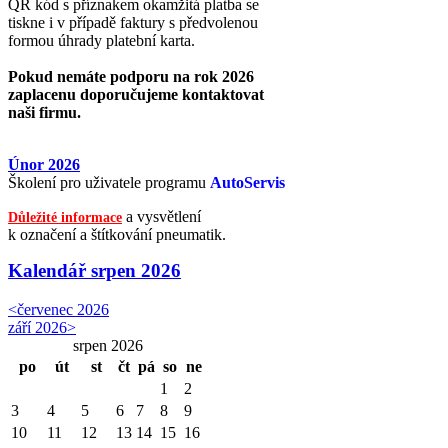
QR kód s příznakem okamžitá platba se
tiskne i v případě faktury s předvolenou
formou úhrady platební karta.
Pokud nemáte podporu na rok 2026
zaplacenu doporučujeme kontaktovat
naši firmu.
Únor 2026
Školení pro uživatele programu
AutoServis
a vysvětlení
Důležité informace
k označení a štítkování pneumatik.
Kalendář
srpen 2026
<
červenec 2026
září 2026
>
srpen 2026
po
út
st
čt
pá
so
ne
1
2
3
4
5
6
7
8
9
10
11
12
13
14
15
16