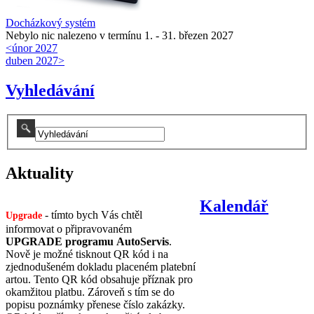
Docházkový systém
Nebylo nic nalezeno v termínu 1. - 31. březen 2027
<
únor 2027
duben 2027
>
Vyhledávání
Aktuality
Kalendář
- tímto bych Vás chtěl
Upgrade
informovat o připravovaném
UPGRADE programu AutoServis
.
Nově je možné tisknout QR kód i na
zjednodušeném dokladu placeném platební
artou. Tento QR kód obsahuje příznak pro
okamžitou platbu. Zároveň s tím se do
popisu poznámky přenese číslo zakázky.