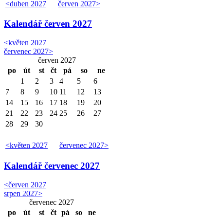
<
duben 2027
červen 2027
>
Kalendář
červen 2027
<
květen 2027
červenec 2027
>
červen 2027
po
út
st
čt
pá
so
ne
1
2
3
4
5
6
7
8
9
10
11
12
13
14
15
16
17
18
19
20
21
22
23
24
25
26
27
28
29
30
<
květen 2027
červenec 2027
>
Kalendář
červenec 2027
<
červen 2027
srpen 2027
>
červenec 2027
po
út
st
čt
pá
so
ne