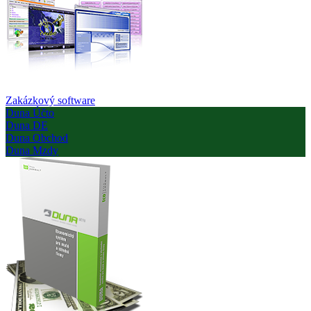
Zakázkový software
Duna Účto
Duna DE
Duna Obchod
Duna Mzdy