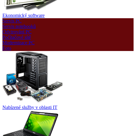
Ekonomický software
Servis PC
Servis notebooků
Odvirování PC
Počítačové sítě
Modernizace PC
Foto
Nabízené služby v oblasti IT