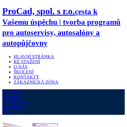
ProCad, spol. s r.o.
cesta k
Vašemu úspěchu | tvorba programů
pro autoservisy, autosalóny a
autopůjčovny
HLAVNÍ STRÁNKA
KE STAŽENÍ
O NÁS
ŠKOLENÍ
KONTAKTY
ZÁKAZNICKÁ ZÓNA
AutoServis
AutoSalon
AutoPůjčovna
CykloServis
Eshop