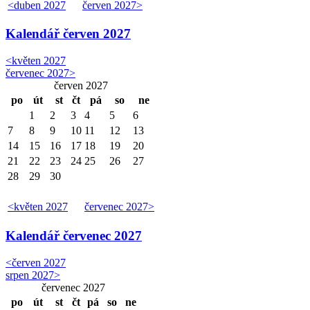
<
duben 2027
červen 2027
>
Kalendář
červen 2027
<
květen 2027
červenec 2027
>
červen 2027
po
út
st
čt
pá
so
ne
1
2
3
4
5
6
7
8
9
10
11
12
13
14
15
16
17
18
19
20
21
22
23
24
25
26
27
28
29
30
<
květen 2027
červenec 2027
>
Kalendář
červenec 2027
<
červen 2027
srpen 2027
>
červenec 2027
po
út
st
čt
pá
so
ne