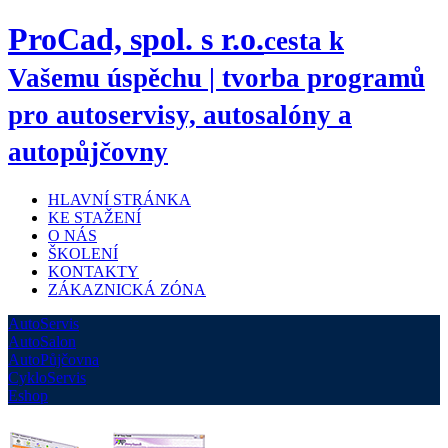
ProCad, spol. s r.o.
cesta k
Vašemu úspěchu | tvorba programů
pro autoservisy, autosalóny a
autopůjčovny
HLAVNÍ STRÁNKA
KE STAŽENÍ
O NÁS
ŠKOLENÍ
KONTAKTY
ZÁKAZNICKÁ ZÓNA
AutoServis
AutoSalon
AutoPůjčovna
CykloServis
Eshop