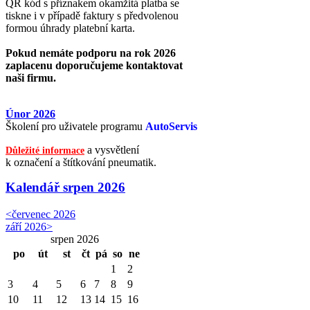
QR kód s příznakem okamžitá platba se
tiskne i v případě faktury s předvolenou
formou úhrady platební karta.
Pokud nemáte podporu na rok 2026
zaplacenu doporučujeme kontaktovat
naši firmu.
Únor 2026
Školení pro uživatele programu
AutoServis
a vysvětlení
Důležité informace
k označení a štítkování pneumatik.
Kalendář
srpen 2026
<
červenec 2026
září 2026
>
srpen 2026
po
út
st
čt
pá
so
ne
1
2
3
4
5
6
7
8
9
10
11
12
13
14
15
16