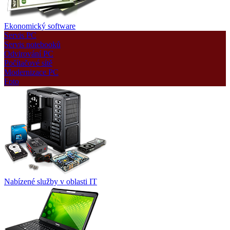
Ekonomický software
Servis PC
Servis notebooků
Odvirování PC
Počítačové sítě
Modernizace PC
Foto
Nabízené služby v oblasti IT