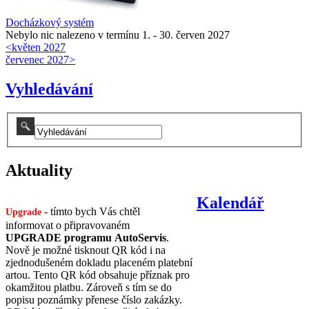
Docházkový systém
Nebylo nic nalezeno v termínu 1. - 30. červen 2027
<
květen 2027
červenec 2027
>
Vyhledávání
Aktuality
Kalendář
- tímto bych Vás chtěl
Upgrade
informovat o připravovaném
UPGRADE programu AutoServis
.
Nově je možné tisknout QR kód i na
zjednodušeném dokladu placeném platební
artou. Tento QR kód obsahuje příznak pro
okamžitou platbu. Zároveň s tím se do
popisu poznámky přenese číslo zakázky.