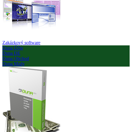
Zakázkový software
Duna Účto
Duna DE
Duna Obchod
Duna Mzdy