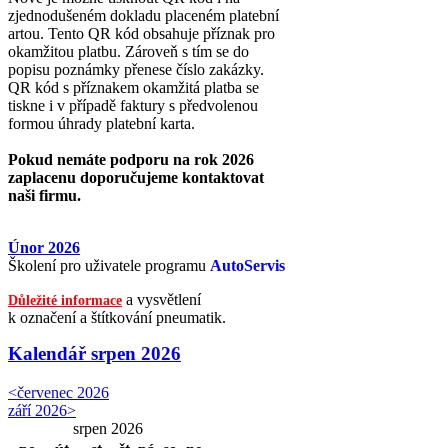
zjednodušeném dokladu placeném platební
artou. Tento QR kód obsahuje příznak pro
okamžitou platbu. Zároveň s tím se do
popisu poznámky přenese číslo zakázky.
QR kód s příznakem okamžitá platba se
tiskne i v případě faktury s předvolenou
formou úhrady platební karta.
Pokud nemáte podporu na rok 2026
zaplacenu doporučujeme kontaktovat
naši firmu.
Únor 2026
Školení pro uživatele programu
AutoServis
a vysvětlení
Důležité informace
k označení a štítkování pneumatik.
Kalendář
srpen 2026
<
červenec 2026
září 2026
>
srpen 2026