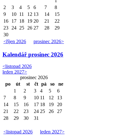
1
2
3
4
5
6
7
8
9
10
11
12
13
14
15
16
17
18
19
20
21
22
23
24
25
26
27
28
29
30
<
říjen 2026
prosinec 2026
>
Kalendář
prosinec 2026
<
listopad 2026
leden 2027
>
prosinec 2026
po
út
st
čt
pá
so
ne
1
2
3
4
5
6
7
8
9
10
11
12
13
14
15
16
17
18
19
20
21
22
23
24
25
26
27
28
29
30
31
<
listopad 2026
leden 2027
>