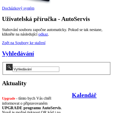
Docházkový systém
Uživatelská příručka - AutoServis
Stahování souboru započne automaticky. Pokud se tak nestane,
klikněte na následující
odkaz
.
Zpět na Soubory ke stažení
Vyhledávání
Aktuality
Kalendář
- tímto bych Vás chtěl
Upgrade
informovat o připravovaném
UPGRADE programu AutoServis
.
Nově je možné tisknout QR kód i na