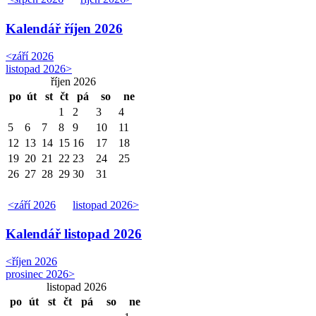
Kalendář
říjen 2026
<
září 2026
listopad 2026
>
říjen 2026
po
út
st
čt
pá
so
ne
1
2
3
4
5
6
7
8
9
10
11
12
13
14
15
16
17
18
19
20
21
22
23
24
25
26
27
28
29
30
31
<
září 2026
listopad 2026
>
Kalendář
listopad 2026
<
říjen 2026
prosinec 2026
>
listopad 2026
po
út
st
čt
pá
so
ne