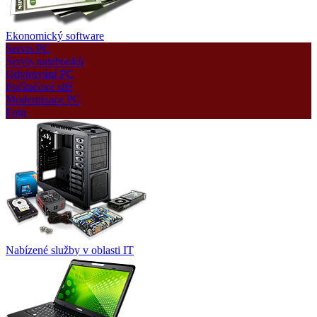
Ekonomický software
Servis PC
Servis notebooků
Odvirování PC
Počítačové sítě
Modernizace PC
Foto
Nabízené služby v oblasti IT