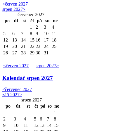
<
červen 2027
srpen 2027
>
červenec 2027
po
út
st
čt
pá
so
ne
1
2
3
4
5
6
7
8
9
10
11
12
13
14
15
16
17
18
19
20
21
22
23
24
25
26
27
28
29
30
31
<
červen 2027
srpen 2027
>
Kalendář
srpen 2027
<
červenec 2027
září 2027
>
srpen 2027
po
út
st
čt
pá
so
ne
1
2
3
4
5
6
7
8
9
10
11
12
13
14
15