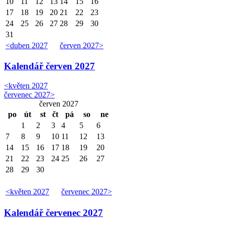
10
11
12
13
14
15
16
17
18
19
20
21
22
23
24
25
26
27
28
29
30
31
<
duben 2027
červen 2027
>
Kalendář
červen 2027
<
květen 2027
červenec 2027
>
červen 2027
po
út
st
čt
pá
so
ne
1
2
3
4
5
6
7
8
9
10
11
12
13
14
15
16
17
18
19
20
21
22
23
24
25
26
27
28
29
30
<
květen 2027
červenec 2027
>
Kalendář
červenec 2027