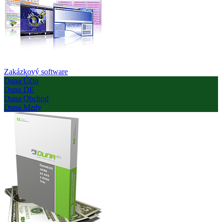
Zakázkový software
Duna Účto
Duna DE
Duna Obchod
Duna Mzdy