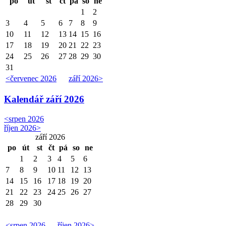
po
út
st
čt
pá
so
ne
1
2
3
4
5
6
7
8
9
10
11
12
13
14
15
16
17
18
19
20
21
22
23
24
25
26
27
28
29
30
31
<
červenec 2026
září 2026
>
Kalendář
září 2026
<
srpen 2026
říjen 2026
>
září 2026
po
út
st
čt
pá
so
ne
1
2
3
4
5
6
7
8
9
10
11
12
13
14
15
16
17
18
19
20
21
22
23
24
25
26
27
28
29
30
<
srpen 2026
říjen 2026
>