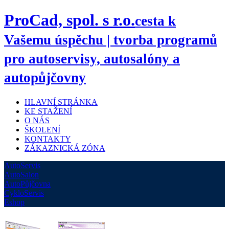
ProCad, spol. s r.o.
cesta k
Vašemu úspěchu | tvorba programů
pro autoservisy, autosalóny a
autopůjčovny
HLAVNÍ STRÁNKA
KE STAŽENÍ
O NÁS
ŠKOLENÍ
KONTAKTY
ZÁKAZNICKÁ ZÓNA
AutoServis
AutoSalon
AutoPůjčovna
CykloServis
Eshop