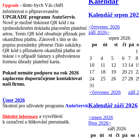
Kalendář
- tímto bych Vás chtěl
Upgrade
informovat o připravovaném
Kalendář
srpen 20
UPGRADE programu AutoServis
.
Nově je možné tisknout QR kód i na
<
červenec 2026
zjednodušeném dokladu placeném platební
září 2026
>
artou. Tento QR kód obsahuje příznak pro
srpen 2026
okamžitou platbu. Zároveň s tím se do
po
út
st
čt
pá
s
popisu poznámky přenese číslo zakázky.
QR kód s příznakem okamžitá platba se
1
tiskne i v případě faktury s předvolenou
3
4
5
6
7
8
formou úhrady platební karta.
10
11
12
13
14
1
17
18
19
20
21
2
Pokud nemáte podporu na rok 2026
zaplacenu doporučujeme kontaktovat
24
25
26
27
28
2
naši firmu.
31
<
červenec 2026
září 
Únor 2026
Kalendář
září 2026
Školení pro uživatele programu
AutoServis
a vysvětlení
Důležité informace
<
srpen 2026
k označení a štítkování pneumatik.
říjen 2026
>
září 2026
po
út
st
čt
pá
so