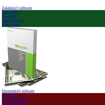
Zakázkový software
Duna Účto
Duna DE
Duna Obchod
Duna Mzdy
Ekonomický software
Servis PC
Servis notebooků
Odvirování PC