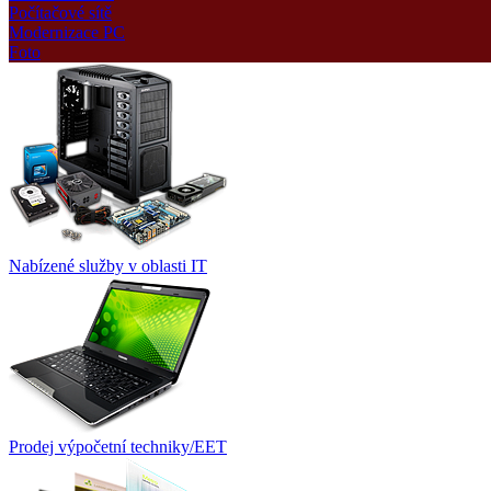
Počítačové sítě
Modernizace PC
Foto
Nabízené služby v oblasti IT
Prodej výpočetní techniky/EET