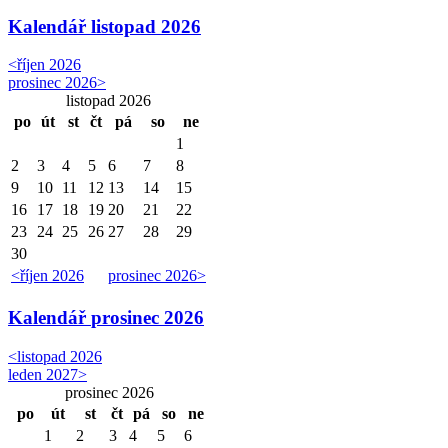
Kalendář
listopad 2026
<
říjen 2026
prosinec 2026
>
listopad 2026
po
út
st
čt
pá
so
ne
1
2
3
4
5
6
7
8
9
10
11
12
13
14
15
16
17
18
19
20
21
22
23
24
25
26
27
28
29
30
<
říjen 2026
prosinec 2026
>
Kalendář
prosinec 2026
<
listopad 2026
leden 2027
>
prosinec 2026
po
út
st
čt
pá
so
ne
1
2
3
4
5
6