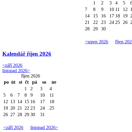
1
2
3
4
5
7
8
9
10
11
12
14
15
16
17
18
19
21
22
23
24
25
26
28
29
30
<
srpen 2026
říjen 20
Kalendář
říjen 2026
<
září 2026
listopad 2026
>
říjen 2026
po
út
st
čt
pá
so
ne
1
2
3
4
5
6
7
8
9
10
11
12
13
14
15
16
17
18
19
20
21
22
23
24
25
26
27
28
29
30
31
<
září 2026
listopad 2026
>