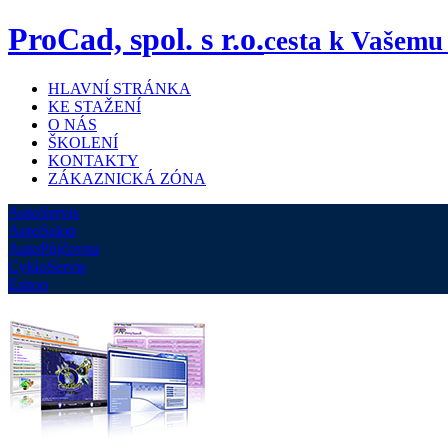
ProCad, spol. s r.o.
cesta k Vašemu
HLAVNÍ STRÁNKA
KE STAŽENÍ
O NÁS
ŠKOLENÍ
KONTAKTY
ZÁKAZNICKÁ ZÓNA
AutoServis
AutoSalon
AutoPůjčovna
CykloServis
Eshop