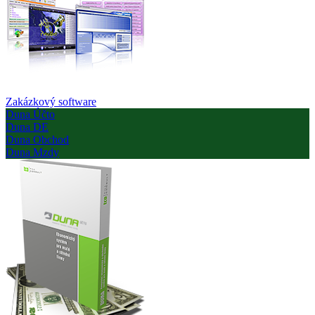
Zakázkový software
Duna Účto
Duna DE
Duna Obchod
Duna Mzdy