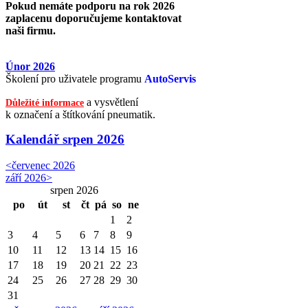
Pokud nemáte podporu na rok 2026
zaplacenu doporučujeme kontaktovat
naši firmu.
Únor 2026
Školení pro uživatele programu
AutoServis
a vysvětlení
Důležité informace
k označení a štítkování pneumatik.
Kalendář
srpen 2026
<
červenec 2026
září 2026
>
srpen 2026
po
út
st
čt
pá
so
ne
1
2
3
4
5
6
7
8
9
10
11
12
13
14
15
16
17
18
19
20
21
22
23
24
25
26
27
28
29
30
31