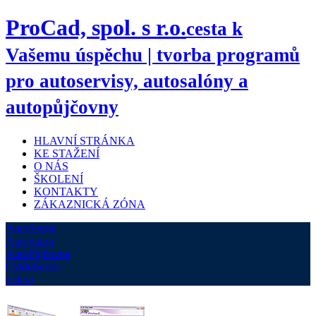
ProCad, spol. s r.o.
cesta k
Vašemu úspěchu | tvorba programů
pro autoservisy, autosalóny a
autopůjčovny
HLAVNÍ STRÁNKA
KE STAŽENÍ
O NÁS
ŠKOLENÍ
KONTAKTY
ZÁKAZNICKÁ ZÓNA
AutoServis
AutoSalon
AutoPůjčovna
CykloServis
Eshop