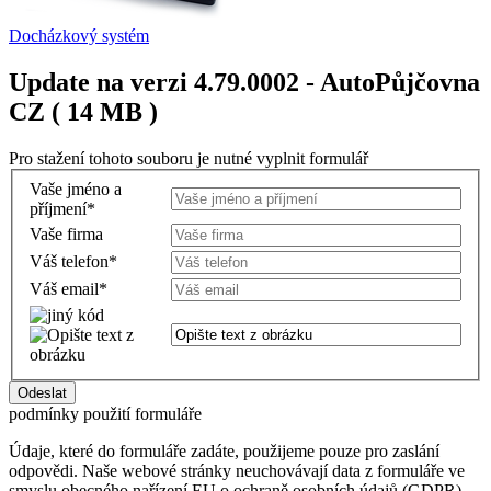
Docházkový systém
Update na verzi 4.79.0002 - AutoPůjčovna
CZ ( 14 MB )
Pro stažení tohoto souboru je nutné vyplnit formulář
Vaše jméno a
příjmení
*
Vaše firma
Váš telefon
*
Váš email
*
podmínky použití formuláře
Údaje, které do formuláře zadáte, použijeme pouze pro zaslání
odpovědi. Naše webové stránky neuchovávají data z formuláře ve
smyslu obecného nařízení EU o ochraně osobních údajů (GDPR).