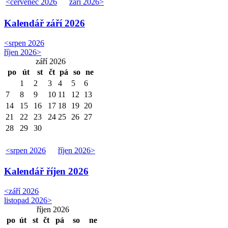
<
červenec 2026
září 2026
>
Kalendář
září 2026
<
srpen 2026
říjen 2026
>
září 2026
po
út
st
čt
pá
so
ne
1
2
3
4
5
6
7
8
9
10
11
12
13
14
15
16
17
18
19
20
21
22
23
24
25
26
27
28
29
30
<
srpen 2026
říjen 2026
>
Kalendář
říjen 2026
<
září 2026
listopad 2026
>
říjen 2026
po
út
st
čt
pá
so
ne