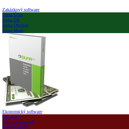
Zakázkový software
Duna Účto
Duna DE
Duna Obchod
Duna Mzdy
Ekonomický software
Servis PC
Servis notebooků
Odvirování PC