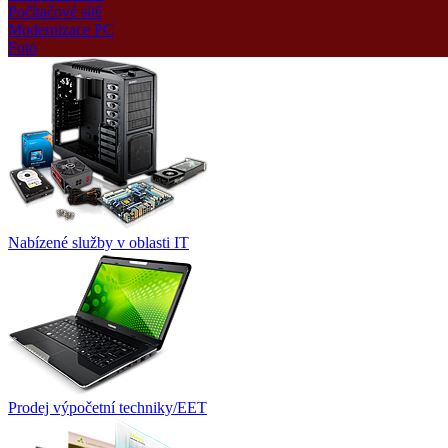
Počítačové sítě
Modernizace PC
Foto
Nabízené služby v oblasti IT
Prodej výpočetní techniky/EET