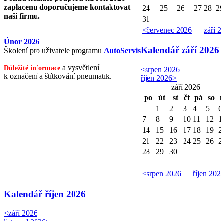
zaplacenu doporučujeme kontaktovat
24
25
26
27
28
2
naši firmu.
31
<
červenec 2026
září 
Únor 2026
Kalendář
září 2026
Školení pro uživatele programu
AutoServis
a vysvětlení
Důležité informace
<
srpen 2026
k označení a štítkování pneumatik.
říjen 2026
>
září 2026
po
út
st
čt
pá
so
1
2
3
4
5
7
8
9
10
11
12
14
15
16
17
18
19
21
22
23
24
25
26
28
29
30
<
srpen 2026
říjen 20
Kalendář
říjen 2026
<
září 2026