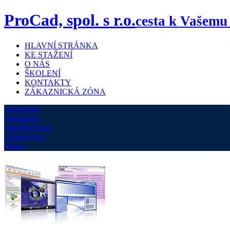
ProCad, spol. s r.o.
cesta k Vašemu
HLAVNÍ STRÁNKA
KE STAŽENÍ
O NÁS
ŠKOLENÍ
KONTAKTY
ZÁKAZNICKÁ ZÓNA
AutoServis
AutoSalon
AutoPůjčovna
CykloServis
Eshop