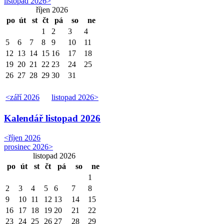
listopad 2026
>
říjen 2026
po
út
st
čt
pá
so
ne
1
2
3
4
5
6
7
8
9
10
11
12
13
14
15
16
17
18
19
20
21
22
23
24
25
26
27
28
29
30
31
<
září 2026
listopad 2026
>
Kalendář
listopad 2026
<
říjen 2026
prosinec 2026
>
listopad 2026
po
út
st
čt
pá
so
ne
1
2
3
4
5
6
7
8
9
10
11
12
13
14
15
16
17
18
19
20
21
22
23
24
25
26
27
28
29