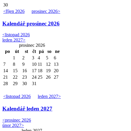
30
<
říjen 2026
prosinec 2026
>
Kalendář
prosinec 2026
<
listopad 2026
leden 2027
>
prosinec 2026
po
út
st
čt
pá
so
ne
1
2
3
4
5
6
7
8
9
10
11
12
13
14
15
16
17
18
19
20
21
22
23
24
25
26
27
28
29
30
31
<
listopad 2026
leden 2027
>
Kalendář
leden 2027
<
prosinec 2026
únor 2027
>
leden 2027