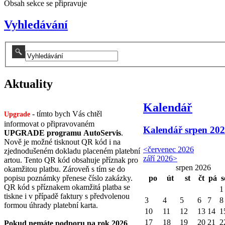
Obsah sekce se připravuje
Vyhledávání
Aktuality
Kalendář
- tímto bych Vás chtěl
Upgrade
informovat o připravovaném
Kalendář
srpen 20
UPGRADE programu AutoServis
.
Nově je možné tisknout QR kód i na
<
červenec 2026
zjednodušeném dokladu placeném platební
září 2026
>
artou. Tento QR kód obsahuje příznak pro
srpen 2026
okamžitou platbu. Zároveň s tím se do
po
út
st
čt
pá
s
popisu poznámky přenese číslo zakázky.
QR kód s příznakem okamžitá platba se
1
tiskne i v případě faktury s předvolenou
3
4
5
6
7
8
formou úhrady platební karta.
10
11
12
13
14
1
17
18
19
20
21
2
Pokud nemáte podporu na rok 2026