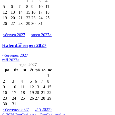
1
2
3
4
5
6
7
8
9
10
11
12
13
14
15
16
17
18
19
20
21
22
23
24
25
26
27
28
29
30
31
<
červen 2027
srpen 2027
>
Kalendář
srpen 2027
<
červenec 2027
září 2027
>
srpen 2027
po
út
st
čt
pá
so
ne
1
2
3
4
5
6
7
8
9
10
11
12
13
14
15
16
17
18
19
20
21
22
23
24
25
26
27
28
29
30
31
<
červenec 2027
září 2027
>
© 2026 ProCad, s r.o.
|
ProCad, spol. s