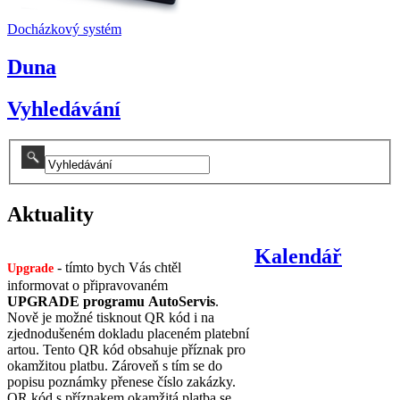
Docházkový systém
Duna
Vyhledávání
Aktuality
Kalendář
- tímto bych Vás chtěl
Upgrade
informovat o připravovaném
UPGRADE programu AutoServis
.
Nově je možné tisknout QR kód i na
zjednodušeném dokladu placeném platební
artou. Tento QR kód obsahuje příznak pro
okamžitou platbu. Zároveň s tím se do
popisu poznámky přenese číslo zakázky.
QR kód s příznakem okamžitá platba se