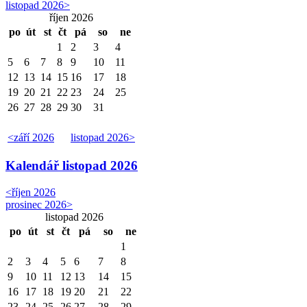
listopad 2026
>
říjen 2026
po
út
st
čt
pá
so
ne
1
2
3
4
5
6
7
8
9
10
11
12
13
14
15
16
17
18
19
20
21
22
23
24
25
26
27
28
29
30
31
<
září 2026
listopad 2026
>
Kalendář
listopad 2026
<
říjen 2026
prosinec 2026
>
listopad 2026
po
út
st
čt
pá
so
ne
1
2
3
4
5
6
7
8
9
10
11
12
13
14
15
16
17
18
19
20
21
22
23
24
25
26
27
28
29