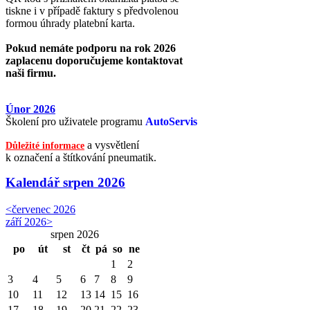
tiskne i v případě faktury s předvolenou
formou úhrady platební karta.
Pokud nemáte podporu na rok 2026
zaplacenu doporučujeme kontaktovat
naši firmu.
Únor 2026
Školení pro uživatele programu
AutoServis
a vysvětlení
Důležité informace
k označení a štítkování pneumatik.
Kalendář
srpen 2026
<
červenec 2026
září 2026
>
srpen 2026
po
út
st
čt
pá
so
ne
1
2
3
4
5
6
7
8
9
10
11
12
13
14
15
16
17
18
19
20
21
22
23