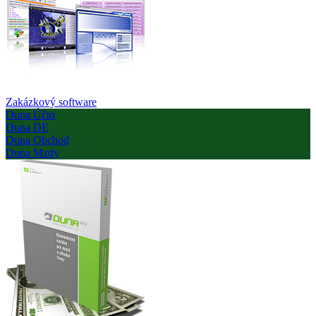
Zakázkový software
Duna Účto
Duna DE
Duna Obchod
Duna Mzdy