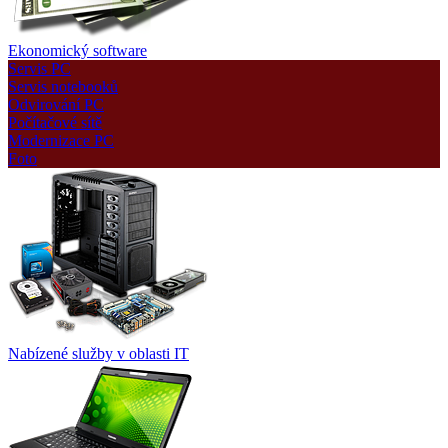
Ekonomický software
Servis PC
Servis notebooků
Odvirování PC
Počítačové sítě
Modernizace PC
Foto
Nabízené služby v oblasti IT