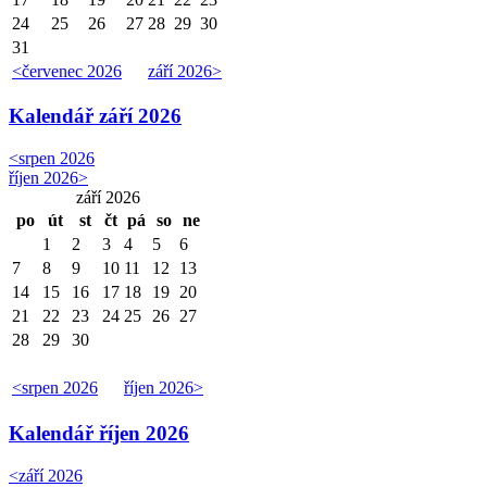
24
25
26
27
28
29
30
31
<
červenec 2026
září 2026
>
Kalendář
září 2026
<
srpen 2026
říjen 2026
>
září 2026
po
út
st
čt
pá
so
ne
1
2
3
4
5
6
7
8
9
10
11
12
13
14
15
16
17
18
19
20
21
22
23
24
25
26
27
28
29
30
<
srpen 2026
říjen 2026
>
Kalendář
říjen 2026
<
září 2026