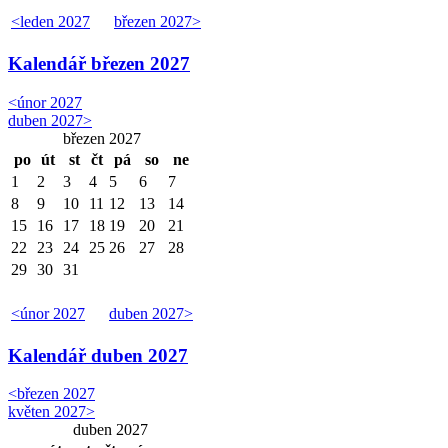
<
leden 2027
březen 2027
>
Kalendář
březen 2027
<
únor 2027
duben 2027
>
březen 2027
po
út
st
čt
pá
so
ne
1
2
3
4
5
6
7
8
9
10
11
12
13
14
15
16
17
18
19
20
21
22
23
24
25
26
27
28
29
30
31
<
únor 2027
duben 2027
>
Kalendář
duben 2027
<
březen 2027
květen 2027
>
duben 2027