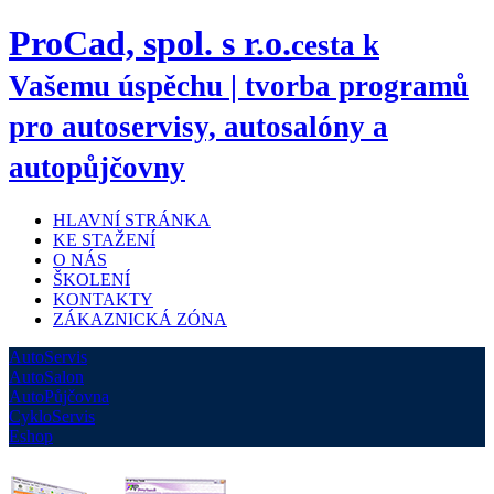
ProCad, spol. s r.o.
cesta k
Vašemu úspěchu | tvorba programů
pro autoservisy, autosalóny a
autopůjčovny
HLAVNÍ STRÁNKA
KE STAŽENÍ
O NÁS
ŠKOLENÍ
KONTAKTY
ZÁKAZNICKÁ ZÓNA
AutoServis
AutoSalon
AutoPůjčovna
CykloServis
Eshop