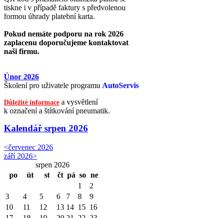
tiskne i v případě faktury s předvolenou
formou úhrady platební karta.
Pokud nemáte podporu na rok 2026
zaplacenu doporučujeme kontaktovat
naši firmu.
Únor 2026
Školení pro uživatele programu
AutoServis
a vysvětlení
Důležité informace
k označení a štítkování pneumatik.
Kalendář
srpen 2026
<
červenec 2026
září 2026
>
srpen 2026
po
út
st
čt
pá
so
ne
1
2
3
4
5
6
7
8
9
10
11
12
13
14
15
16
17
18
19
20
21
22
23