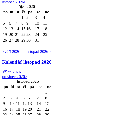
listopad 2026
>
říjen 2026
po
út
st
čt
pá
so
ne
1
2
3
4
5
6
7
8
9
10
11
12
13
14
15
16
17
18
19
20
21
22
23
24
25
26
27
28
29
30
31
<
září 2026
listopad 2026
>
Kalendář
listopad 2026
<
říjen 2026
prosinec 2026
>
listopad 2026
po
út
st
čt
pá
so
ne
1
2
3
4
5
6
7
8
9
10
11
12
13
14
15
16
17
18
19
20
21
22
23
24
25
26
27
28
29