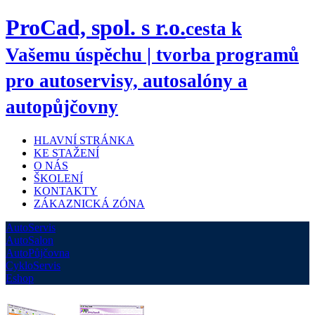
ProCad, spol. s r.o.
cesta k
Vašemu úspěchu | tvorba programů
pro autoservisy, autosalóny a
autopůjčovny
HLAVNÍ STRÁNKA
KE STAŽENÍ
O NÁS
ŠKOLENÍ
KONTAKTY
ZÁKAZNICKÁ ZÓNA
AutoServis
AutoSalon
AutoPůjčovna
CykloServis
Eshop