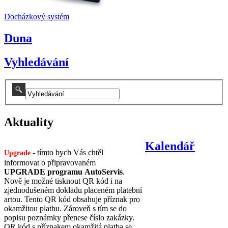
Docházkový systém
Duna
Vyhledávání
Aktuality
Kalendář
- tímto bych Vás chtěl
Upgrade
informovat o připravovaném
UPGRADE programu AutoServis
.
Nově je možné tisknout QR kód i na
zjednodušeném dokladu placeném platební
artou. Tento QR kód obsahuje příznak pro
okamžitou platbu. Zároveň s tím se do
popisu poznámky přenese číslo zakázky.
QR kód s příznakem okamžitá platba se