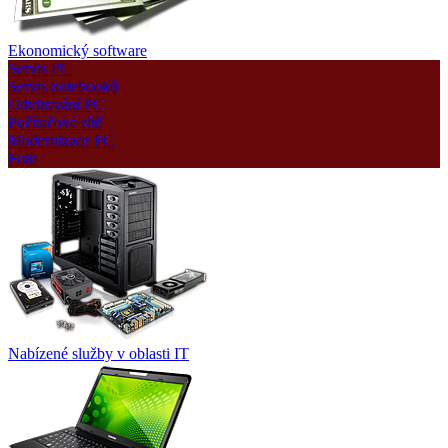
Ekonomický software
Servis PC
Servis notebooků
Odvirování PC
Počítačové sítě
Modernizace PC
Foto
Nabízené služby v oblasti IT