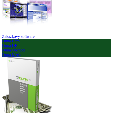
Zakázkový software
Duna Účto
Duna DE
Duna Obchod
Duna Mzdy