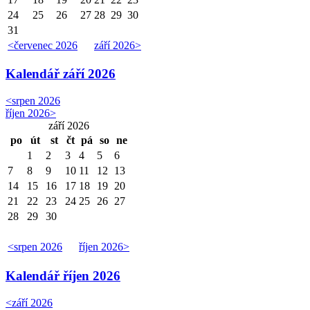
24
25
26
27
28
29
30
31
<
červenec 2026
září 2026
>
Kalendář
září 2026
<
srpen 2026
říjen 2026
>
září 2026
po
út
st
čt
pá
so
ne
1
2
3
4
5
6
7
8
9
10
11
12
13
14
15
16
17
18
19
20
21
22
23
24
25
26
27
28
29
30
<
srpen 2026
říjen 2026
>
Kalendář
říjen 2026
<
září 2026