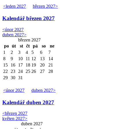
<
leden 2027
březen 2027
>
Kalendář
březen 2027
<
únor 2027
duben 2027
>
březen 2027
po
út
st
čt
pá
so
ne
1
2
3
4
5
6
7
8
9
10
11
12
13
14
15
16
17
18
19
20
21
22
23
24
25
26
27
28
29
30
31
<
únor 2027
duben 2027
>
Kalendář
duben 2027
<
březen 2027
květen 2027
>
duben 2027