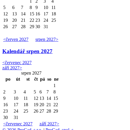
1
2
3
4
5
6
7
8
9
10
11
12
13
14
15
16
17
18
19
20
21
22
23
24
25
26
27
28
29
30
31
<
červen 2027
srpen 2027
>
Kalendář
srpen 2027
<
červenec 2027
září 2027
>
srpen 2027
po
út
st
čt
pá
so
ne
1
2
3
4
5
6
7
8
9
10
11
12
13
14
15
16
17
18
19
20
21
22
23
24
25
26
27
28
29
30
31
<
červenec 2027
září 2027
>
© 2026 ProCad, s r.o.
|
ProCad, spol. s